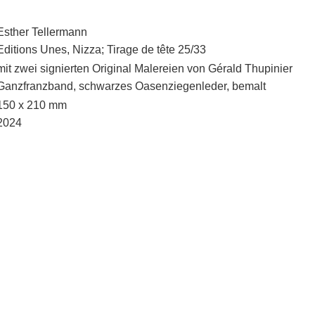
Esther Tellermann
Editions Unes, Nizza; Tirage de tête 25/33
mit zwei signierten Original Malereien von Gérald Thupinier
Ganzfranzband, schwarzes Oasenziegenleder, bemalt
150 x 210 mm
2024