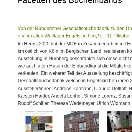
Facetten des Bucheinbands
Von der Ründerother Geschäftsbücherfabrik zu den Un
e.V. im alten Wolllager Engelskirchen, 9. – 11. Oktobe
Im Herbst 2020 hat der MDE in Zusammenarbeit mit Eng
km östlich von Köln im Bergischen Land, realisieren k
Ausstellung in Nürnberg beschränkte sich diese nicht 
wie auch alten Hasen der Einbandkunst die Möglichkeit
verkaufen. Ein weiterer Teil der Ausstellung beschäftig
Geschäftsbücherfabrik welche in Engelskirchen ihren S
Aussteller/innen: Andreas Bormann, Claudia Dettlaff, N
Karsten Haider, Angela Lenhof, Simone Lorenz, Susann
Rudolf Schiller, Theresa Wedemeyer, Ulrich Widmann